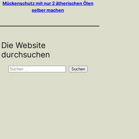
Mückenschutz mit nur 2 ätherischen Ölen
selber machen
Die Website
durchsuchen
S
Suchen
u
c
h
e
n