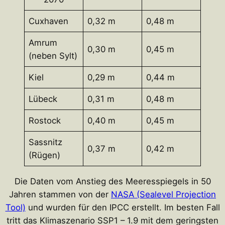
Cuxhaven
0,32 m
0,48 m
Amrum
0,30 m
0,45 m
(neben Sylt)
Kiel
0,29 m
0,44 m
Lübeck
0,31 m
0,48 m
Rostock
0,40 m
0,45 m
Sassnitz
0,37 m
0,42 m
(Rügen)
Die Daten vom Anstieg des Meeresspiegels in 50
Jahren stammen von der
NASA (Sealevel Projection
Tool)
und wurden für den IPCC erstellt. Im besten Fall
tritt das Klimaszenario SSP1 – 1.9 mit dem geringsten