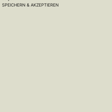
SPEICHERN & AKZEPTIEREN
Close
this
module
Hey, warte kurz!