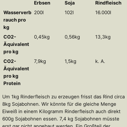
Erbsen
Soja
Rindfleisch
Wasserverb
200l
102l
16.000l
rauch pro
kg
CO2-
0,45kg
0,56kg
13,3kg
Äquivalent
pro kg
CO2-
7,9kg
1,5kg
k. A.
Äquivalent
pro kg
Protein
Um 1kg Rinderfleisch zu erzeugen frisst das Rind circa
8kg Sojabohnen. Wir könnte für die gleiche Menge
Eiweiß in einem Kilogramm Rinderfleisch auch direkt
600g Sojabohnen essen. 7,4 kg Sojabohnen müsste
erst gar nicht angebaut werden. Ein Großteil der