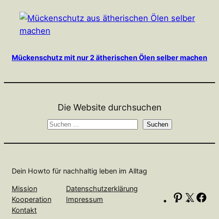
Mückenschutz mit nur 2 ätherischen Ölen selber machen
Die Website durchsuchen
S
Suchen
u
c
h
Dein Howto für nachhaltig leben im Alltag
e
n
Mission
Datenschutzerklärung
P
X
F
Kooperation
Impressum
i
a
Kontakt