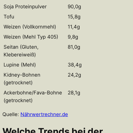
Soja Proteinpulver
90,0g
Tofu
15,8g
Weizen (Vollkornmehl)
11,4g
Weizen (Mehl Typ 405)
9,8g
Seitan (Gluten,
81,0g
Klebereiweiß)
Lupine (Mehl)
38,4g
Kidney-Bohnen
24,2g
(getrocknet)
Ackerbohne/Fava-Bohne
28,1g
(getrocknet)
Quelle:
Nährwertrechner.de
Welche Trends bei der