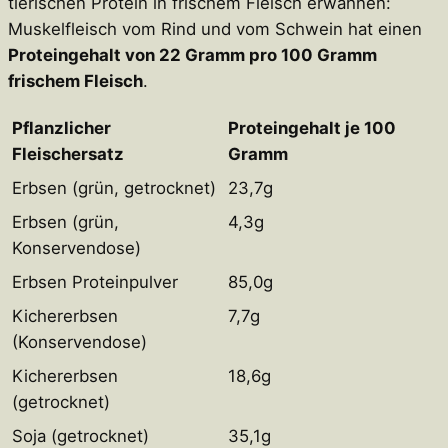
tierischen Protein in frischem Fleisch erwähnen:
Muskelfleisch vom Rind und vom Schwein hat einen
Proteingehalt von 22 Gramm pro 100 Gramm
frischem Fleisch
.
Pflanzlicher
Proteingehalt je 100
Fleischersatz
Gramm
Erbsen (grün, getrocknet)
23,7g
Erbsen (grün,
4,3g
Konservendose)
Erbsen Proteinpulver
85,0g
Kichererbsen
7,7g
(Konservendose)
Kichererbsen
18,6g
(getrocknet)
Soja (getrocknet)
35,1g