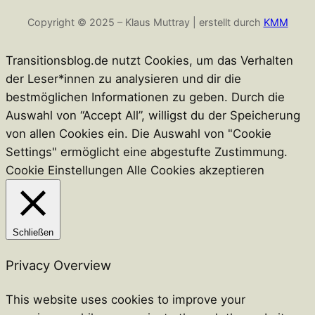
n
c
Copyright © 2025 – Klaus Muttray | erstellt durch
KMM
t
e
e
b
r
o
Transitionsblog.de nutzt Cookies, um das Verhalten
e
o
der Leser*innen zu analysieren und dir die
s
k
bestmöglichen Informationen zu geben. Durch die
t
Auswahl von “Accept All”, willigst du der Speicherung
von allen Cookies ein. Die Auswahl von "Cookie
Settings" ermöglicht eine abgestufte Zustimmung.
Cookie Einstellungen
Alle Cookies akzeptieren
Schließen
Privacy Overview
This website uses cookies to improve your