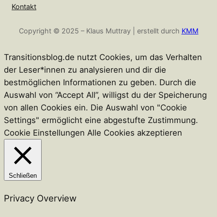
i
a
Kontakt
n
c
Copyright © 2025 – Klaus Muttray | erstellt durch
KMM
t
e
e
b
r
o
Transitionsblog.de nutzt Cookies, um das Verhalten
e
o
der Leser*innen zu analysieren und dir die
s
k
bestmöglichen Informationen zu geben. Durch die
t
Auswahl von “Accept All”, willigst du der Speicherung
von allen Cookies ein. Die Auswahl von "Cookie
Settings" ermöglicht eine abgestufte Zustimmung.
Cookie Einstellungen
Alle Cookies akzeptieren
Schließen
Privacy Overview