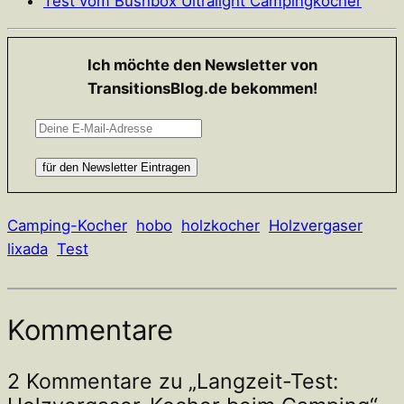
Test vom Bushbox Ultralight Campingkocher
Ich möchte den Newsletter von
TransitionsBlog.de bekommen!
Camping-Kocher
hobo
holzkocher
Holzvergaser
lixada
Test
Kommentare
2 Kommentare zu „Langzeit-Test: