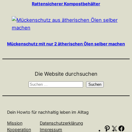
Rattensicherer Kompostbehälter
Mückenschutz mit nur 2 ätherischen Ölen selber machen
Die Website durchsuchen
S
Suchen
u
c
h
Dein Howto für nachhaltig leben im Alltag
e
n
Mission
Datenschutzerklärung
P
X
F
Kooperation
Impressum