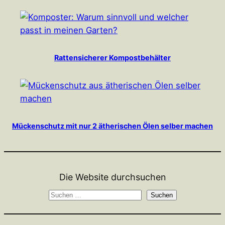
Rattensicherer Kompostbehälter
Mückenschutz mit nur 2 ätherischen Ölen selber machen
Die Website durchsuchen
S
Suchen
u
c