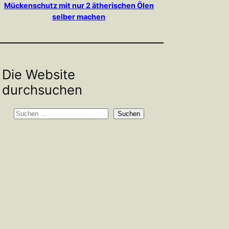
Mückenschutz mit nur 2 ätherischen Ölen
selber machen
Die Website
durchsuchen
S
Suchen
u
c
h
e
n