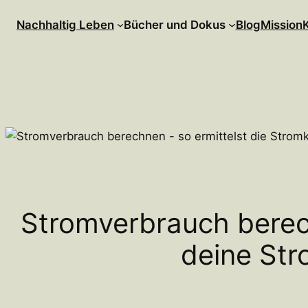
Zum
Nachhaltig Leben
Bücher und Dokus
Blog
Mission
Inhalt
springen
Stromverbrauch berech
deine Str