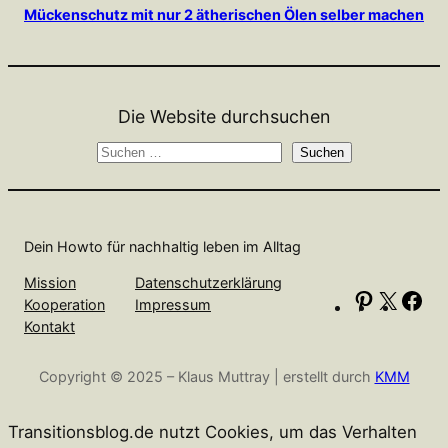
Mückenschutz mit nur 2 ätherischen Ölen selber machen
Die Website durchsuchen
S
Suchen
u
c
h
Dein Howto für nachhaltig leben im Alltag
e
n
Mission
Datenschutzerklärung
P
X
F
Kooperation
Impressum
i
a
Kontakt
n
c
Copyright © 2025 – Klaus Muttray | erstellt durch
KMM
t
e
e
b
r
o
Transitionsblog.de nutzt Cookies, um das Verhalten