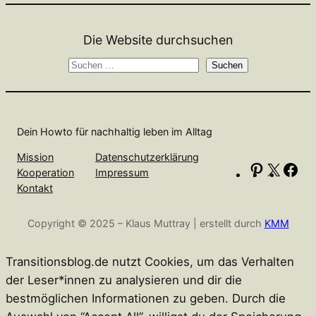
Die Website durchsuchen
S
Suchen
u
c
h
Dein Howto für nachhaltig leben im Alltag
e
n
Mission
Datenschutzerklärung
P
X
F
Kooperation
Impressum
i
a
Kontakt
n
c
Copyright © 2025 – Klaus Muttray | erstellt durch
KMM
t
e
e
b
r
o
Transitionsblog.de nutzt Cookies, um das Verhalten
e
o
der Leser*innen zu analysieren und dir die
s
k
bestmöglichen Informationen zu geben. Durch die