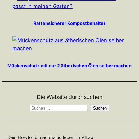
Rattensicherer Kompostbehälter
Mückenschutz mit nur 2 ätherischen Ölen selber machen
Die Website durchsuchen
S
Suchen
u
c
h
Dein Howto für nachhaltig leben im Alltag