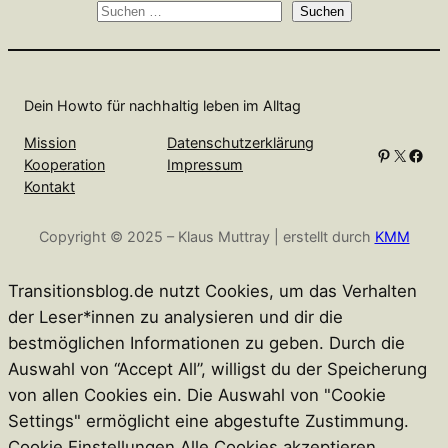
S
Suchen
u
c
h
Dein Howto für nachhaltig leben im Alltag
e
n
Mission
Datenschutzerklärung
Pinterest
X
Facebook
Kooperation
Impressum
Kontakt
Copyright © 2025 – Klaus Muttray | erstellt durch
KMM
Transitionsblog.de nutzt Cookies, um das Verhalten
der Leser*innen zu analysieren und dir die
bestmöglichen Informationen zu geben. Durch die
Auswahl von “Accept All”, willigst du der Speicherung
von allen Cookies ein. Die Auswahl von "Cookie
Settings" ermöglicht eine abgestufte Zustimmung.
Cookie Einstellungen
Alle Cookies akzeptieren