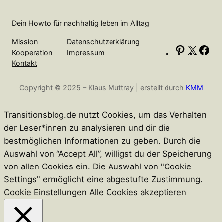
c
h
Dein Howto für nachhaltig leben im Alltag
e
n
Mission
Datenschutzerklärung
P
X
F
Kooperation
Impressum
i
a
Kontakt
n
c
Copyright © 2025 – Klaus Muttray | erstellt durch
KMM
t
e
e
b
r
o
Transitionsblog.de nutzt Cookies, um das Verhalten
e
o
der Leser*innen zu analysieren und dir die
s
k
bestmöglichen Informationen zu geben. Durch die
t
Auswahl von “Accept All”, willigst du der Speicherung
von allen Cookies ein. Die Auswahl von "Cookie
Settings" ermöglicht eine abgestufte Zustimmung.
Cookie Einstellungen
Alle Cookies akzeptieren