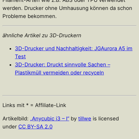
Filament-Arten wie z.B. ABS oder TPU verwendet
werden. Drucker ohne Umhausung können da schon
Probleme bekommen.
ähnliche Artikel zu 3D-Druckern
3D-Drucker und Nachhaltigkeit: JGAurora A5 im
Test
3D-Drucker: Druckt sinnvolle Sachen –
Plastikmüll vermeiden oder recyceln
Links mit * = Affiliate-Link
Artikelbild:
„Anycubic i3 – I“
by
tillwe
is licensed
under
CC BY-SA 2.0