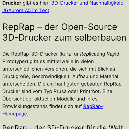
Drucker
gibt es hier:
3D-Drucker und Nachhaltigkeit:
JGAurora A5 im Test
.
RepRap – der Open-Source
3D-Drucker zum selberbauen
Die RepRap-3D-Drucker (kurz für
Rep
licating
Rap
id-
Prototyper) gibt es mittlerweile in vielen
unterschiedlichen Versionen, die sich mit Blick auf
Druckgröße, Geschwindigkeit, Aufbau und Material
unterscheiden. Die am häufigsten gebauten RepRap-
Drucker sind vom Typ Prusa oder Printrbot. Eine
Übersicht der aktuellen Modelle und ihres
Entwicklungsstands findet sich auf
RepRap-
Homepage
.
RepRap – der 3D-Drucker für die Welt